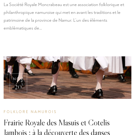
La Société Royale Moncrabeau est une association folklorique et
philanthropique namuroise qui met en avant les traditions et le
patrimoine de la province de Namur. L’un des éléments
emblématiques de…
NOV
20
FOLKLORE NAMUROIS
Frairie Royale des Masuis et Cotelis
Jambois : à la découverte des danses