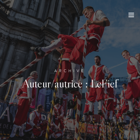
ARCHIVE
Auteur/autrice :
LeFief