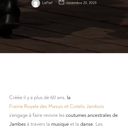
LeFief
novembre 20, 2023
Créée il y a plus de 60 ans,
la
Frairie Royale des Masuis et Cotelis Jambois
s’engage à faire revivre les
coutumes ancestrales de
Jambes
à travers la
musique
et la
danse
. Les